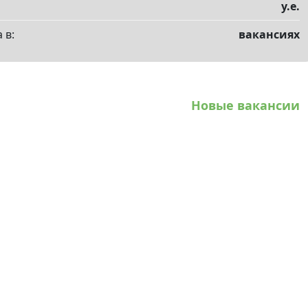
у.е.
 в:
вакансиях
Новые вакансии