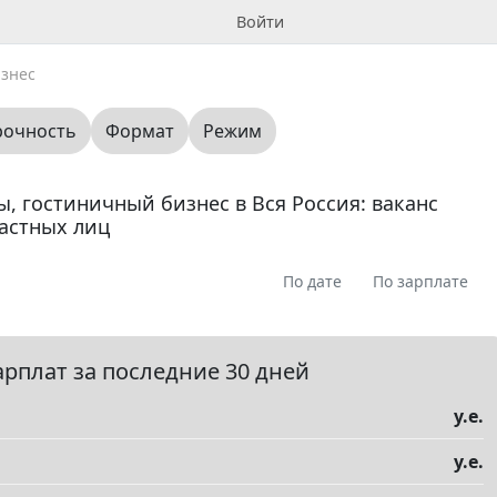
Войти
изнес
рочность
Формат
Режим
ы, гостиничный бизнес в Вся Россия: ваканс
астных лиц
По дате
По зарплате
я
Предлагаю
Ищу
Вопрос
Вакансия
0
0
0
0
0
арплат за последние 30 дней
у.е.
у.е.
елы
▼