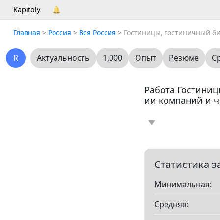
Kapitoly
🔔
Главная
>
Россия
>
Вся Россия
>
Гостиницы, гостиничный б
R
Актуальность
1,000
Опыт
Резюме
С
Работа Гостиниц
ии компаний и ч
Новость
Стать
0
Резюме
0
Статистика з
Минимальная:
Все
Средняя:
Показать все разд