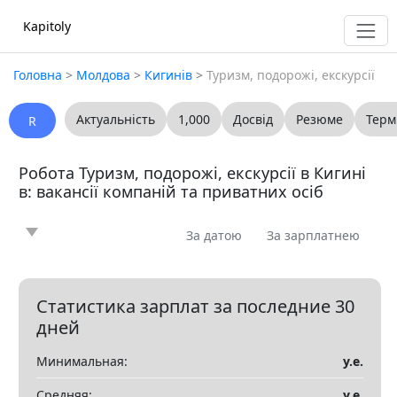
Kapitoly
Головна
>
Молдова
>
Кигинів
>
Туризм, подорожі, екскурсії
Актуальність
1,000
Досвід
Резюме
Терм
R
Робота Туризм, подорожі, екскурсії в Кигині
в: вакансії компаній та приватних осіб
За датою
За зарплатнею
Новина
Стаття
Пропоную
Шукаю
0
0
0
0
Запитання
Вакансія
Резюме
0
0
0
Статистика зарплат за последние 30
дней
Все
Минимальная:
у.е.
Показать все разделы
▼
Средняя:
у.е.