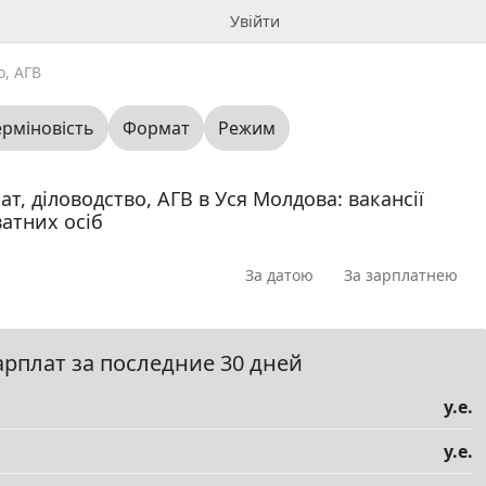
Увійти
о, АГВ
ерміновість
Формат
Режим
ат, діловодство, АГВ в Уся Молдова: вакансії
атних осіб
За датою
За зарплатнею
я
Пропоную
Шукаю
Запитання
0
0
0
0
ме
0
арплат за последние 30 дней
у.е.
у.е.
елы
▼