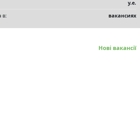
у.е.
 в:
вакансиях
Нові вакансії