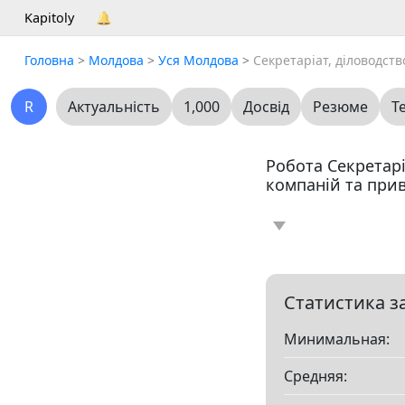
Kapitoly
🔔
Головна
>
Молдова
>
Уся Молдова
>
Секретаріат, діловодств
R
Актуальність
1,000
Досвід
Резюме
Т
Робота Секретарі
компаній та прив
Новина
Статт
0
Вакансія
Резю
0
Статистика з
Минимальная:
Все
Средняя:
Показать все разд