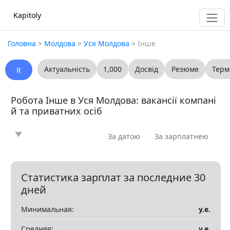
Kapitoly
Головна
>
Молдова
>
Уся Молдова
>
Інше
Актуальність
1,000
Досвід
Резюме
Терм
R
Робота Інше в Уся Молдова: вакансії компані
й та приватних осіб
За датою
За зарплатнею
Новина
Стаття
Пропоную
Шукаю
0
0
0
0
Запитання
Вакансія
Резюме
0
0
0
Статистика зарплат за последние 30
дней
Все
Минимальная:
у.е.
Показать все разделы
▼
Средняя:
у.е.