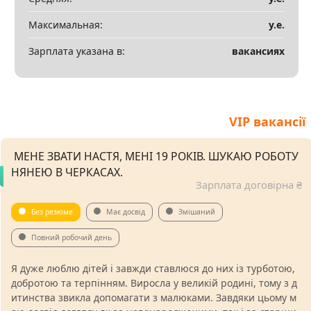
Максимальная:
у.е.
Зарплата указана в:
вакансиях
VIP вакансії
️ МЕНЕ ЗВАТИ НАСТЯ, МЕНІ 19 РОКІВ. ШУКАЮ РОБОТУ
НЯНЕЮ В ЧЕРКАСАХ.
Зарплата договірна ₴
Без резюме
Має досвід
Змішаний
Повний робочий день
Я дуже люблю дітей і завжди ставлюся до них із турботою,
добротою та терпінням. Виросла у великій родині, тому з д
итинства звикла допомагати з малюками. Завдяки цьому м