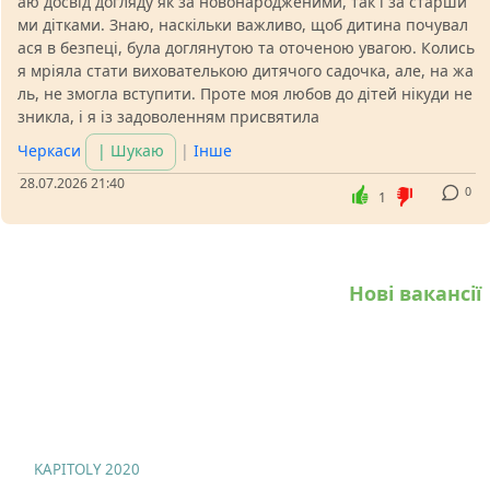
аю досвід догляду як за новонародженими, так і за старши
ми дітками. Знаю, наскільки важливо, щоб дитина почувал
ася в безпеці, була доглянутою та оточеною увагою. Колись
я мріяла стати вихователькою дитячого садочка, але, на жа
ль, не змогла вступити. Проте моя любов до дітей нікуди не
зникла, і я із задоволенням присвятила
Черкаси
| Шукаю
|
Інше
28.07.2026 21:40
0
1
Нові вакансії
KAPITOLY 2020