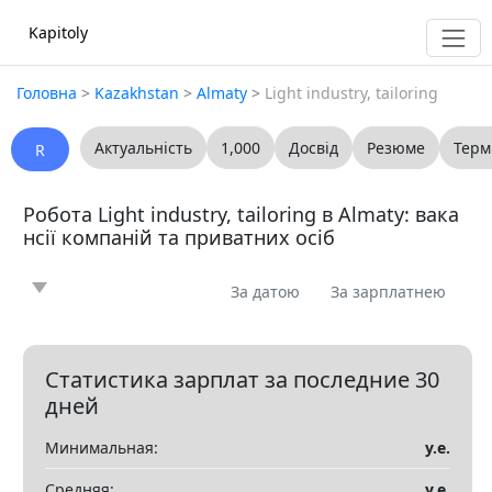
Kapitoly
Головна
>
Kazakhstan
>
Almaty
>
Light industry, tailoring
Актуальність
1,000
Досвід
Резюме
Терм
R
Робота Light industry, tailoring в Almaty: вака
нсії компаній та приватних осіб
За датою
За зарплатнею
Новина
Стаття
Пропоную
Шукаю
0
0
0
0
Запитання
Вакансія
Резюме
0
0
0
Статистика зарплат за последние 30
дней
Все
Минимальная:
у.е.
Показать все разделы
▼
Средняя:
у.е.