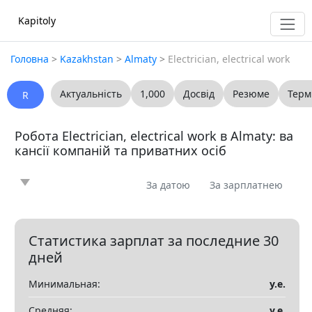
Kapitoly
Головна
>
Kazakhstan
>
Almaty
>
Electrician, electrical work
Актуальність
1,000
Досвід
Резюме
Терм
R
Робота Electrician, electrical work в Almaty: ва
кансії компаній та приватних осіб
За датою
За зарплатнею
Новина
Стаття
Пропоную
Шукаю
0
0
0
0
Запитання
Вакансія
Резюме
0
0
0
Статистика зарплат за последние 30
дней
Все
Минимальная:
у.е.
Показать все разделы
▼
Средняя:
у.е.