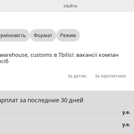
Увійти
ерміновість
Формат
Режим
 warehouse, customs в Tbilisi: вакансії компан
осіб
За датою
За зарплатнею
я
Пропоную
Шукаю
Запитання
0
0
0
0
ме
0
арплат за последние 30 дней
у.е.
у.е.
елы
▼