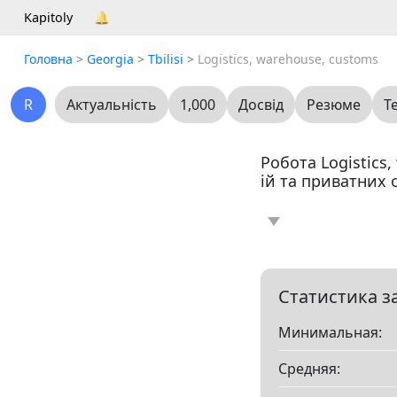
Kapitoly
🔔
Головна
>
Georgia
>
Tbilisi
>
Logistics, warehouse, customs
R
Актуальність
1,000
Досвід
Резюме
Т
Робота Logistics,
ій та приватних 
Новина
Статт
0
Вакансія
Резю
0
Статистика з
Минимальная:
Все
Средняя:
Показать все разд