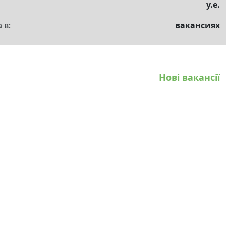
у.е.
 в:
вакансиях
Нові вакансії