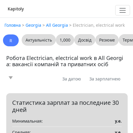
Kapitoly
Головна
>
Georgia
>
All Georgia
>
Electrician, electrical work
Актуальність
1,000
Досвід
Резюме
Терм
R
Робота Electrician, electrical work в All Georgi
a: вакансії компаній та приватних осіб
За датою
За зарплатнею
Новина
Стаття
Пропоную
Шукаю
0
0
0
0
Запитання
Вакансія
Резюме
0
0
0
Статистика зарплат за последние 30
дней
Все
Минимальная:
у.е.
Показать все разделы
▼
Средняя:
у.е.