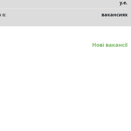
у.е.
 в:
вакансиях
Нові вакансії