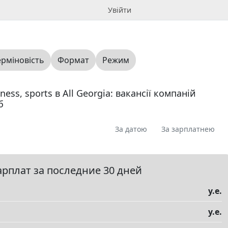
Увійти
ерміновість
Формат
Режим
ness, sports в All Georgia: вакансії компаній
б
За датою
За зарплатнею
я
Пропоную
Шукаю
Запитання
0
0
0
0
ме
0
арплат за последние 30 дней
у.е.
у.е.
елы
▼