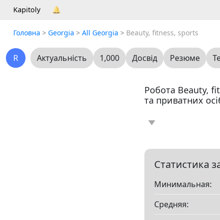
Kapitoly
🔔
Головна
>
Georgia
>
All Georgia
>
Beauty, fitness, sports
R
Актуальність
1,000
Досвід
Резюме
Т
Робота Beauty, fit
та приватних осі
Новина
Статт
0
Вакансія
Резю
0
Статистика з
Минимальная:
Все
Средняя:
Показать все разд