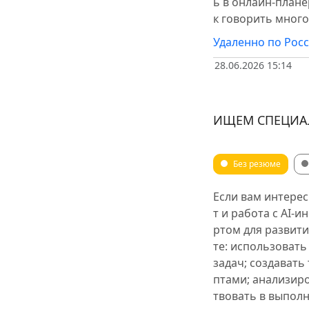
ь в онлайн-плане
Спорт, соревнова
к говорить много
Государственные
Удаленно по Рос
Телекоммуникаци
28.06.2026 15:14
Топ-менеджмент, 
Туризм, путешеств
ИЩЕМ СПЕЦИА
Рабочие специаль
Без резюме
Если вам интере
т и работа с AI-
ртом для развити
те: использовать
задач; создавать
птами; анализир
твовать в выпол