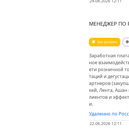
24.06.2026 12:11
МЕНЕДЖЕР ПО Р
Без резюме
Заработная плат
ное взаимодейст
ети розничной т
таций и дегуста
артнеров (закупщ
кей, Лента, Ашан
лиентов и эффек
и.
Удаленно по Рос
22.06.2026 12:11