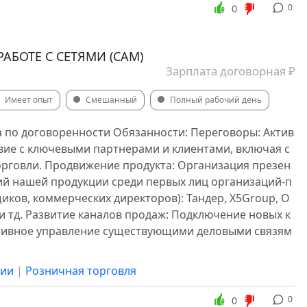
0
0
АБОТЕ С СЕТЯМИ (CAM)
Зарплата договорная ₽
Имеет опыт
Смешанный
Полный рабочий день
а по договоренности Обязанности: Переговоры: Актив
вие с ключевыми партнерами и клиентами, включая с
орговли. Продвижение продукта: Организация презен
ций нашей продукции среди первых лиц организаций-п
иков, коммерческих директоров): Тандер, X5Group, О
 и тд. Развитие каналов продаж: Подключение новых к
тивное управление существующими деловыми связям
сии
|
Розничная торговля
0
0