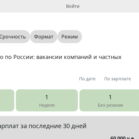
Войти
Срочность
Формат
Режим
но по России: вакансии компаний и частных
По дате
По зарплате
я
Предлагаю
Ищу
Вопрос
Вакансия
0
0
0
0
54
1
1
Неделя
Без резюме
я, аудит
Административная работа
арплат за последние 30 дней
уководство среднего звена
60 000 у.е.