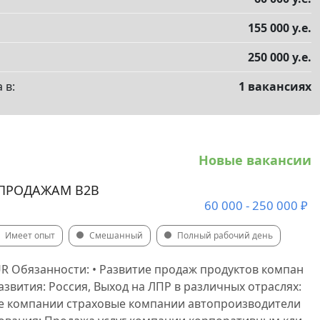
во, агробизнес
Армия, военный опыт
елы
▼
с
Красота, фитнес, спорт
155 000 у.е.
ны, кафе, столовые
Клининг, уборка
Архитектура
250 000 у.е.
ремонт
Консалтинг, аудит, аналитика
 в:
1 вакансиях
ономия, питание
Творчество, изобретательство
, развлечения, шоу-бизнес
Дизайн, графика
а, горничные, сиделки
Новые вакансии
ы, перевозки, доставки
Экономика
ПРОДАЖАМ B2B
ка, преподавательская деятельность
60 000 - 250 000 ₽
етиторы, подготовительные курсы, обучение
Имеет опыт
Смешанный
Полный рабочий день
оработы
Всё для дома
Финансы, банк, инвестиции
UR Обязанности: • Развитие продаж продуктов компан
Разнорабочие
азвития: Россия, Выход на ЛПР в различных отраслях:
та, здоровый образ жизни
е компании страховые компании автопроизводители
ничный бизнес
Управление персоналом, HR