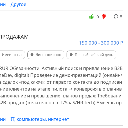
сии
|
Другое
0
0
 ПРОДАЖАМ
150 000 - 300 000 ₽
Имеет опыт
Дистанционно
Полный рабочий день
0 RUR Обязанности: Активный поиск и привлечение B2B
ameDev, digital) Проведение демо-презентаций (онлайн/
 сделок «под ключ»: от первого контакта до подписан
ние клиентов на этапе пилота → конверсия в оплачив
Выполнение и превышение планов продаж Требовани
2B-продаж (желательно в IT/SaaS/HR-tech) Умеешь пр
сии
|
IT, компьютеры, интернет