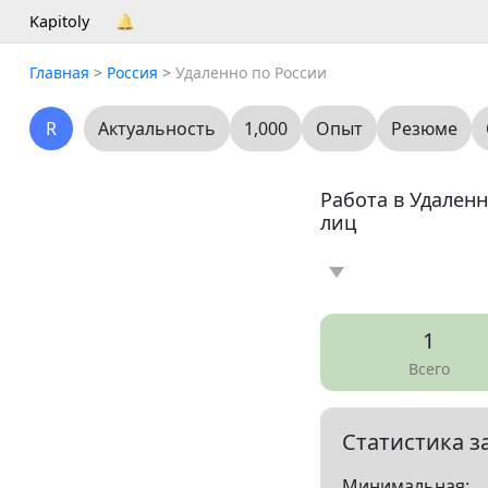
Kapitoly
🔔
Главная
>
Россия
>
Удаленно по России
R
Актуальность
1,000
Опыт
Резюме
Работа в Удален
лиц
Новость
Стать
0
1
Резюме
0
Всего
Все
Бухгалтери
Статистика з
Администрация, р
Минимальная: