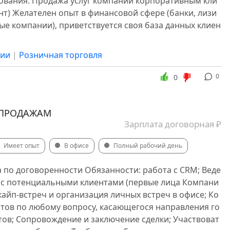
ования: Продажа услуг компании корпоративным кли
нт) Желателен опыт в финансовой сфере (банки, лизи
тво
Страхование
IT, компьютеры, интернет
ые компании), приветствуется своя база данных клиен
двокатура, нотариусы
нность, швейное дело
Логистика, склад, таможня
сии
|
Розничная торговля
йденные
Морское дело, морское право
0
0
ма, PR
СМИ, издательство, полиграфия
цевтика
Без опыта, начинающие, студенты, стажёры
 ПРОДАЖАМ
видео
Политика
Закупки, заготовки, поставки
Зарплата договорная ₽
е оборудование
Производство, технологи, инженеры
Имеет опыт
В офисе
Полный рабочий день
ганизации, некоммерческая деятельность
 по договоренности Обязанности: работа с CRM; Веде
ильё
Удаленная работа
Ремонт и ремонтные услуги
 с потенциальными клиентами (первые лица Компани
ля
Продажи, закупки
кайп-встреч и организация личных встреч в офисе; Ко
нтов по любому вопросу, касающегося направления го
опроизводство, АХЧ
тов; Сопровождение и заключение сделки; Участвоват
ность, силовые структуры
Сфера услуг