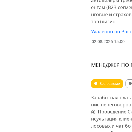
автодилеры Треб
ентам (B2B-сегме
Охота и рыболовс
нговые и страхов
Юриспруденция, а
тов (лизин
Лёгкая промышле
Удаленно по Рос
Потерянные и на
02.08.2026 15:00
Маркетинг, рекла
Медицина, фарма
МЕНЕДЖЕР ПО
Другое
Фото, 
Производственно
Без резюме
Общественные ор
Заработная плата
Недвижимость, ж
ние переговоров
Розничная торгов
й); Проведение С
нсультация клие
Секретариат, дел
лосовых и чат бо
Охрана и безопас