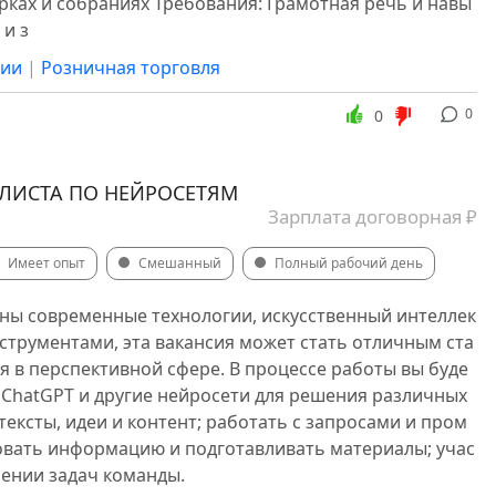
рках и собраниях Требования: Грамотная речь и навы
ния
 и з
 учреждения, общественные заведения
сии
|
Розничная торговля
и и связь
Театр-музыка-кино
0
0
руководство высшего звена
ия, экскурсии
Транспорт, автобизнес
ЛИСТА ПО НЕЙРОСЕТЯМ
Зарплата договорная ₽
ности, производство
Письменность, перевод
Имеет опыт
Смешанный
Полный рабочий день
сны современные технологии, искусственный интеллек
инструментами, эта вакансия может стать отличным ста
я в перспективной сфере. В процессе работы вы буде
 ChatGPT и другие нейросети для решения различных
 тексты, идеи и контент; работать с запросами и пром
овать информацию и подготавливать материалы; учас
нении задач команды.