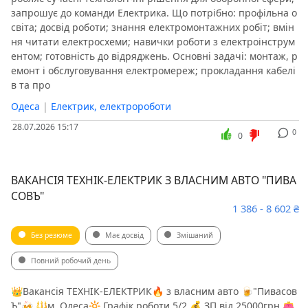
запрошує до команди Електрика. Що потрібно: профільна о
світа; досвід роботи; знання електромонтажних робіт; вмін
ня читати електросхеми; навички роботи з електроінструм
ентом; готовність до відряджень. Основні задачі: монтаж, р
емонт і обслуговування електромереж; прокладання кабелі
в та про
Одеса
|
Електрик, електророботи
28.07.2026 15:17
0
0
ВАКАНСІЯ ТЕХНІК-ЕЛЕКТРИК З ВЛАСНИМ АВТО "ПИВА
СОВЪ"
1 386 - 8 602 ₴
Без резюме
Має досвід
Змішаний
Повний робочий день
👑Вакансія ТЕХНІК-ЕЛЕКТРИК🔥 з власним авто 🍺"Пивасов
Ъ"🍻 🔱м. Одеса🔆 Графік роботи 5/2 💰 ЗП від 25000грн 👛