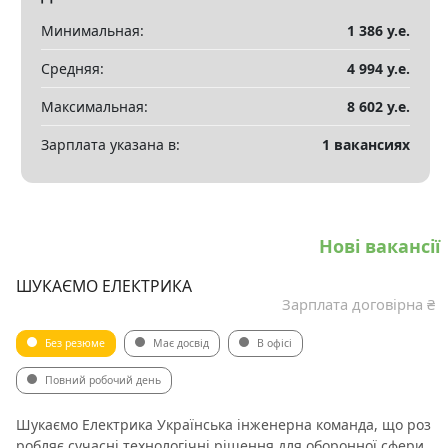
Минимальная:
1 386 у.е.
Средняя:
4 994 у.е.
Максимальная:
8 602 у.е.
Зарплата указана в:
1 вакансиях
Нові вакансії
ШУКАЄМО ЕЛЕКТРИКА
Зарплата договірна ₴
Без резюме
Має досвід
В офісі
Повний робочий день
Шукаємо Електрика Українська інженерна команда, що роз
робляє сучасні технологічні рішення для оборонної сфери,