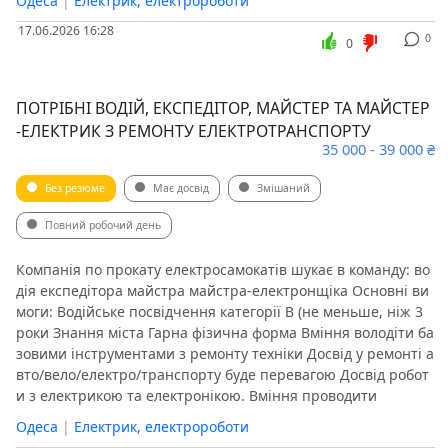
Одеса
|
Електрик, електророботи
17.06.2026 16:28
0
0
ПОТРІБНІ ВОДІЙ, ЕКСПЕДІТОР, МАЙСТЕР ТА МАЙСТЕР
-ЕЛЕКТРИК З РЕМОНТУ ЕЛЕКТРОТРАНСПОРТУ
35 000 - 39 000 ₴
Без резюме
Має досвід
Змішаний
Повний робочий день
Компанія по прокату електросамокатів шукає в команду: во
дія експедітора майстра майстра-електронщіка Основні ви
моги: Водійське посвідчення категорії В (не меньше, ніж 3
роки Знання міста Гарна фізична форма Вміння володіти ба
зовими інструментами з ремонту техніки Досвід у ремонті а
вто/вело/електро/транспорту буде перевагою Досвід робот
и з електрикою та електронікою. Вміння проводити
Одеса
|
Електрик, електророботи