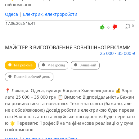
ній компанії
Одеса
|
Електрик, електророботи
17.06.2026 16:41
0
0
МАЙСТЕР З ВИГОТОВЛЕННЯ ЗОВНІШНЬОЇ РЕКЛАМИ
25 000 - 35 000 ₴
Без резюме
Має досвід
Змішаний
Повний робочий день
📍 Локація: Одеса, вулиця Богдана Хмельницького 💰 Зарп
лата 25 000 – 35 000 грн 📋 Вимоги: Відповідальність Бажан
ня розвиватися та навчатися Технічна освіта (бажано, але
не є обов’язковою) Досвід роботи з електрикою буде перева
гою Наявність авто та водійське посвідчення буде переваго
ю 🌟 Переваги: Професійна та фінансове реалізацію у суча
сній компанії