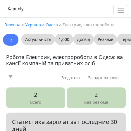
Kapitoly
Головна
>
Україна
>
Одеса
>
Електрик, електророботи
Актуальність
1,000
Досвід
Резюме
Терм
R
Робота Електрик, електророботи в Одеса: ва
кансії компаній та приватних осіб
За датою
За зарплатнею
Новина
Стаття
Пропоную
Шукаю
0
0
0
0
2
2
Запитання
Вакансія
Резюме
0
5
0
Всего
Без резюме
Все
Статистика зарплат за последние 30
Показать все разделы
▼
дней