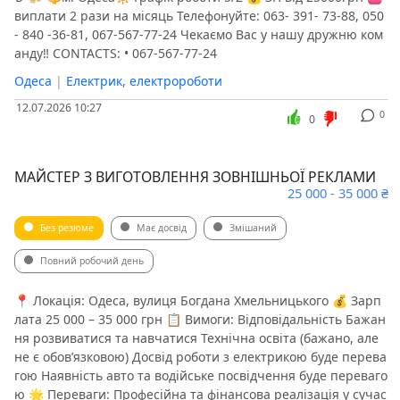
виплати 2 рази на місяць Телефонуйте: 063- 391- 73-88, 050
- 840 -36-81, 067-567-77-24 ️Чекаємо Вас у нашу дружню️ ком
анду‼️ CONTACTS: • 067-567-77-24
Одеса
|
Електрик, електророботи
12.07.2026 10:27
0
0
МАЙСТЕР З ВИГОТОВЛЕННЯ ЗОВНІШНЬОЇ РЕКЛАМИ
25 000 - 35 000 ₴
Без резюме
Має досвід
Змішаний
Повний робочий день
📍 Локація: Одеса, вулиця Богдана Хмельницького 💰 Зарп
лата 25 000 – 35 000 грн 📋 Вимоги: Відповідальність Бажан
ня розвиватися та навчатися Технічна освіта (бажано, але
не є обов’язковою) Досвід роботи з електрикою буде перева
гою Наявність авто та водійське посвідчення буде переваго
ю 🌟 Переваги: Професійна та фінансова реалізація у сучас