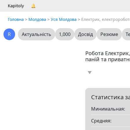
Kapitoly
🔔
Головна
>
Молдова
>
Уся Молдова
>
Електрик, електроробот
R
Актуальність
1,000
Досвід
Резюме
Т
Робота Електрик,
паній та приватн
Новина
Статт
0
Вакансія
Резю
0
Статистика з
Минимальная:
Все
Средняя:
Показать все разд