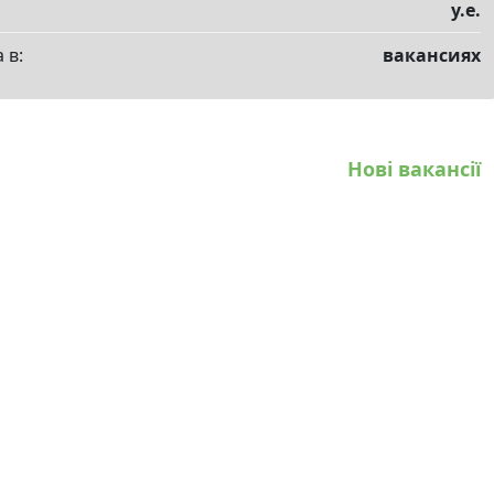
у.е.
 в:
вакансиях
Нові вакансії