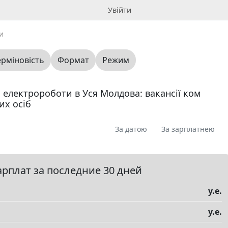
Увійти
и
ерміновість
Формат
Режим
 електророботи в Уся Молдова: вакансії ком
их осіб
За датою
За зарплатнею
я
Пропоную
Шукаю
Запитання
0
0
0
0
ме
0
арплат за последние 30 дней
у.е.
у.е.
елы
▼